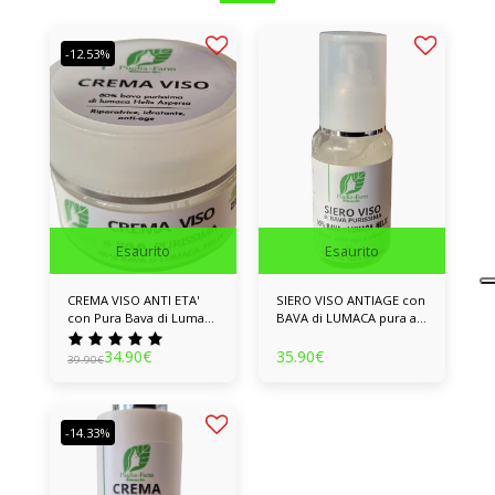
-12.53%
Esaurito
Esaurito
CREMA VISO ANTI ETA'
SIERO VISO ANTIAGE con
con Pura Bava di Lumaca
BAVA di LUMACA pura al
- Luminosità, tono e anti-
90%
invecchiamento
34.90
€
35.90
€
39.90
€
-14.33%