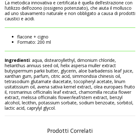
La metodica innovativa e certificata è quella dell’estrazione con
l’utilizzo dell’ozono (ossigeno potenziato), che aiuta il mollusco
ad uno sbavamento naturale e non obbligato a causa di prodotti
caustici e acidi.
flacone + cigno
Formato: 200 ml
Ingredienti
: aqua, distearoyllethyl, dimonium chloride,
helianthus annuus seed oil, helix aspersa muller extract
butyspermum parkii butter, glycerin, aloe barbadensis leaf juice,
xanthan gum, parfum, citric acid, simmondsia chinesis oil,
tetrasodium glutamate diacetate, tocopheryl acetate, linum
usitatissium oil, avena sativa kernel extract, olea europaes fruito
il, rosmarinus officinalis leaf extract, chamomilla recutia flower
extract, melissa officinalis flower/leaf/stem extract, benzyl
alcohol, lecithin, potassium sorbate, sodium benzoate, sorbitol,
lactic acid, caprylyl glycol.
Prodotti Correlati