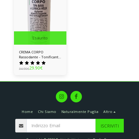
Esaurito
CREMA CORPO
Rassodante - Tonificante
- Elasticizzante e anti-
smagliature
29.90
€
34.90
€
Home
Chi Siamo
Naturalmente Puglia
Altro
ISCRIVITI