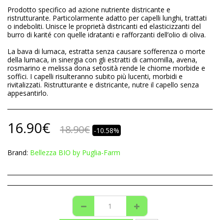
Prodotto specifico ad azione nutriente districante e
ristrutturante. Particolarmente adatto per capelli lunghi, trattati
o indeboliti. Unisce le proprietà districanti ed elasticizzanti del
burro di karité con quelle idratanti e rafforzanti dell’olio di oliva.
La bava di lumaca, estratta senza causare sofferenza o morte
della lumaca, in sinergia con gli estratti di camomilla, avena,
rosmarino e melissa dona setosità rende le chiome morbide e
soffici. I capelli risulteranno subito più lucenti, morbidi e
rivitalizzati. Ristrutturante e districante, nutre il capello senza
appesantirlo.
16.90
€
18.90
€
-10.58%
Brand:
Bellezza BIO by Puglia-Farm