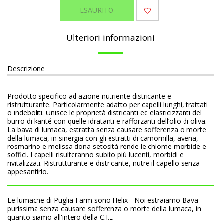
ESAURITO
Ulteriori informazioni
Descrizione
Prodotto specifico ad azione nutriente districante e
ristrutturante. Particolarmente adatto per capelli lunghi, trattati
o indeboliti. Unisce le proprietà districanti ed elasticizzanti del
burro di karité con quelle idratanti e rafforzanti dell’olio di oliva.
La bava di lumaca, estratta senza causare sofferenza o morte
della lumaca, in sinergia con gli estratti di camomilla, avena,
rosmarino e melissa dona setosità rende le chiome morbide e
soffici. I capelli risulteranno subito più lucenti, morbidi e
rivitalizzati. Ristrutturante e districante, nutre il capello senza
appesantirlo.
Le lumache di Puglia-Farm sono Helix - Noi estraiamo Bava
purissima senza causare sofferenza o morte della lumaca, in
quanto siamo all'intero della C.I.E