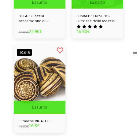
Esaurito
Esaurito
36 GUSCI per la
LUMACHE FRESCHE -
preparazione di
Lumache Helix Aspersa
LUMACHE ALLA
Muller 100% Naturali
BORGOGNA/ESCARGOT
22.90
€
16.90
€
24.90
€
À LA BOURGUIGNONNE
-10.64%
Esaurito
Lumache RIGATELLE
16.8
€
18.80
€